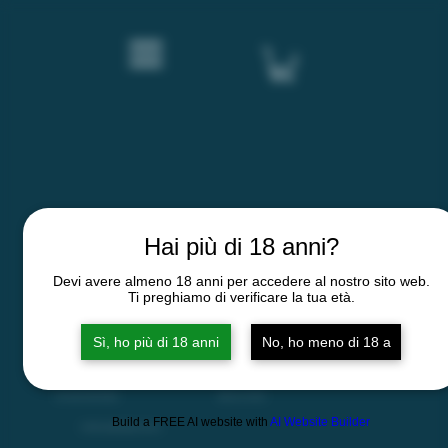
Hai più di 18 anni?
Devi avere almeno 18 anni per accedere al nostro sito web.
Ti preghiamo di verificare la tua età.
Terms and conditions
Privacy Policy
Contacts
Sì, ho più di 18 anni
No, ho meno di 18 a
VAT number 02326730062
REA No.: AL-
245932
Build a FREE AI website with
AI Website Builder
© 2026 by Sassaia, all rights reserved.