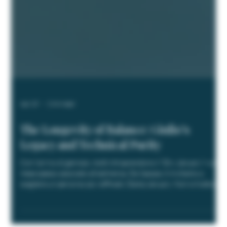
Apr 18
2 min read
The Longevity of Balance: Giulio’s
Legacy and Technical Purity
Con l’arrivo di gennaio, molti intraprendono il “Dry January”—un
mese spesso associato all’astinenza. Da Sassaia, ti invitiamo a
scegliere un percorso più raffinato: Damp January. Non si tratta di
privazione, ma di godimento consapevole—scegliere precisione