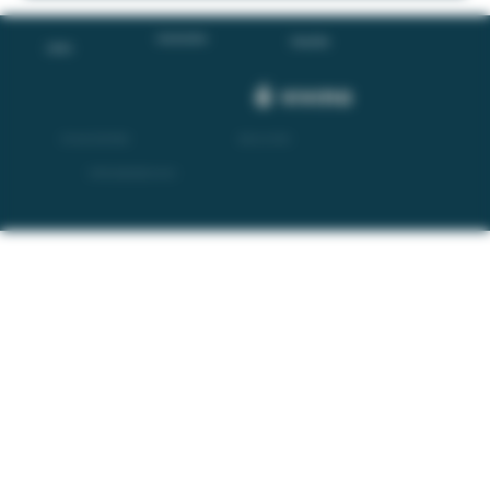
tecnica e autenticità in ogni bicchiere. Una Filosofia Cinquecentesca
per la Longevità Moderna La nostra ispirazione nasce da Giulio de
[…]
Terms and conditions
Privacy Policy
Contacts
VAT number 02326730062
REA No.: AL-
245932
© 2026 by Sassaia, all rights reserved.