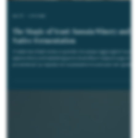
Apr 18
4 min read
The Magic of Yeast: Sassaia Winery and
Native Fermentation
Vi siete mai chiesti come un grande vino possa raggiungere il suo
sapore che lo contraddistingue e lo diversifica in base al luogo di
provenienza? La risposta non la possiamo trovare solo nel vigneto,
ma nei microrganismi invisibili che alimentano il processo di
fermentazione. Il lievito, l’umile organismo unicellulare, svolge un
ruolo essenziale nella trasformazione […]