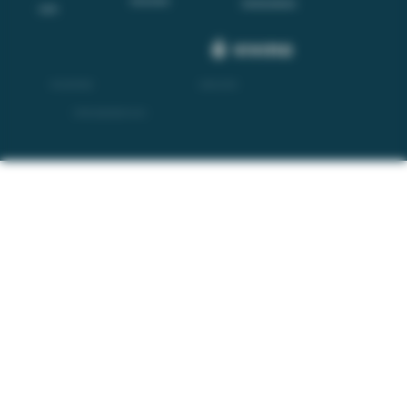
Informativa sulla privacy
Contatti
P.IVA 02326730062
N. REA: AL-
245932
© 2026 by Sassaia, all rights reserved.