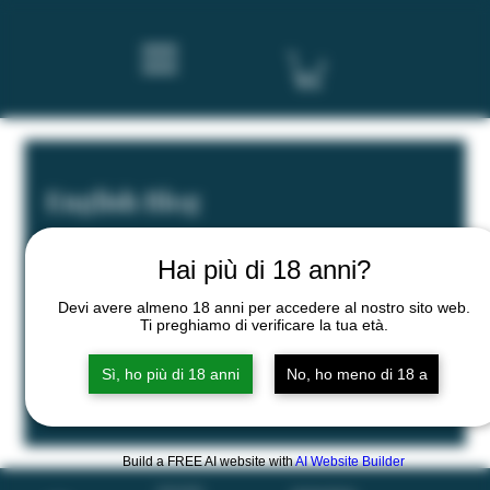
English Blog
Hai più di 18 anni?
Devi avere almeno 18 anni per accedere al nostro sito web.
I post stanno per arrivare
Ti preghiamo di verificare la tua età.
Esplora altre categorie di questo blog o ritorna qui
Sì, ho più di 18 anni
No, ho meno di 18 a
più tardi.
Build a FREE AI website with
AI Website Builder
Termini e condizioni