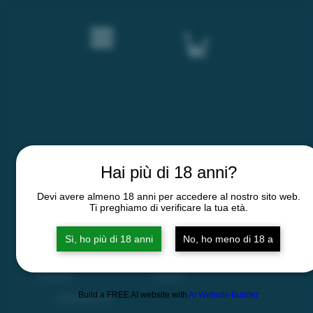
Hai più di 18 anni?
Devi avere almeno 18 anni per accedere al nostro sito web.
Ti preghiamo di verificare la tua età.
Termini e condizioni
Informativa sulla privacy
Contatti
Sì, ho più di 18 anni
No, ho meno di 18 a
P.IVA 02326730062
N. REA: AL-
245932
Build a FREE AI website with
AI Website Builder
© 2026 by Sassaia, all rights reserved.